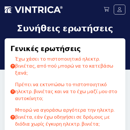
Συνήθεις ερωτήσεις
Γενικές ερωτήσεις
Έχω χάσει το πιστοποιητικό ηλεκτρ.
βινιέτας, από πού μπορώ να το κατεβάσω
ξανά;
Πρέπει να εκτυπώσω το πιστοποιητικό
ηλεκτρ. βινιέτας και να το έχω μαζί μου στο
αυτοκίνητο;
Μπορώ να αγοράσω αργότερα την ηλεκτρ.
βινιέτα, εάν έχω οδηγήσει σε δρόμους με
διόδια χωρίς έγκυρη ηλεκτρ. βινιέτα;