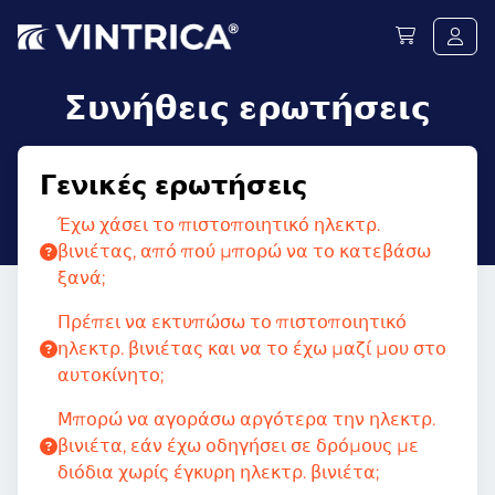
Συνήθεις ερωτήσεις
Γενικές ερωτήσεις
Έχω χάσει το πιστοποιητικό ηλεκτρ.
βινιέτας, από πού μπορώ να το κατεβάσω
ξανά;
Πρέπει να εκτυπώσω το πιστοποιητικό
ηλεκτρ. βινιέτας και να το έχω μαζί μου στο
αυτοκίνητο;
Μπορώ να αγοράσω αργότερα την ηλεκτρ.
βινιέτα, εάν έχω οδηγήσει σε δρόμους με
διόδια χωρίς έγκυρη ηλεκτρ. βινιέτα;