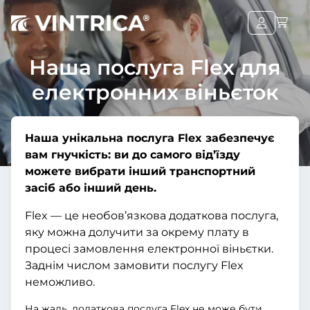
Наша послуга Flex для
електронних віньєток
Наша унікальна послуга Flex забезпечує
вам гнучкість: ви до самого від’їзду
можете вибрати інший транспортний
засіб або інший день.
Flex — це необов’язкова додаткова послуга,
яку можна долучити за окрему плату в
процесі замовлення електронної віньєтки.
Заднім числом замовити послугу Flex
неможливо.
На жаль, додаткова послуга Flex не може бути