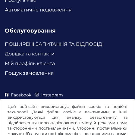
Послуга Flex
Автоматичне подовження
Обслуговування
ПОШИРЕНІ ЗАПИТАННЯ ТА ВІДПОВІДІ
Довідка та контакти
Мій профіль клієнта
Пошук замовлення
Facebook
Instagram
Цей веб-сайт використовує файли cookie та подібні
технології. Деякі файли cookie є важливими, а інші
використовуються для аналізу, ретаргетингу та
відображення персоналізованого вмісту й реклами нами
та сторонніми постачальниками. Сторонні постачальники
можуть об’єднувати цю інформацію з додатковими даними,