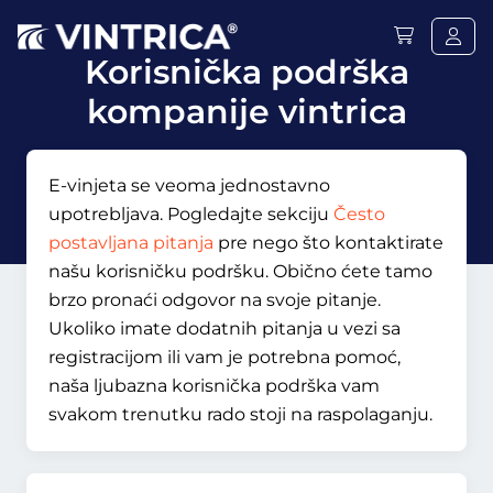
Korisnička podrška
kompanije vintrica
E-vinjeta se veoma jednostavno
upotrebljava. Pogledajte sekciju
Često
postavljana pitanja
pre nego što kontaktirate
našu korisničku podršku. Obično ćete tamo
brzo pronaći odgovor na svoje pitanje.
Ukoliko imate dodatnih pitanja u vezi sa
registracijom ili vam je potrebna pomoć,
naša ljubazna korisnička podrška vam
svakom trenutku rado stoji na raspolaganju.