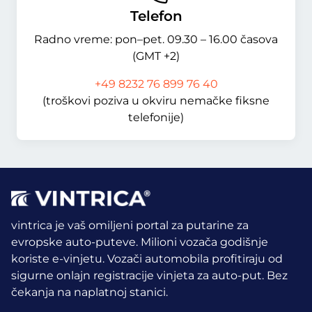
Telefon
Radno vreme: pon–pet. 09.30 – 16.00 časova
(GMT +2)
+49 8232 76 899 76 40
(troškovi poziva u okviru nemačke fiksne
telefonije)
vintrica je vaš omiljeni portal za putarine za
evropske auto-puteve. Milioni vozača godišnje
koriste e-vinjetu.
Vozači automobila profitiraju od
sigurne onlajn registracije vinjeta za auto-put. Bez
čekanja na naplatnoj stanici.