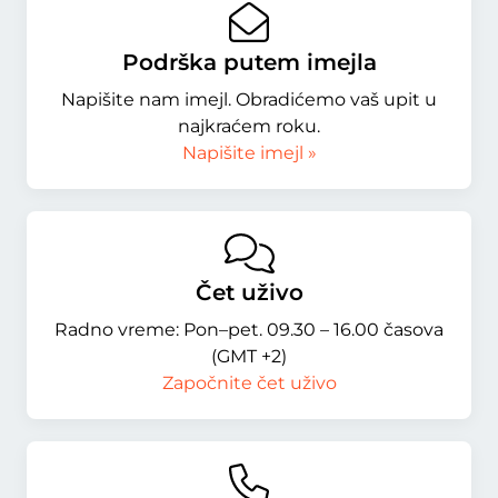
Podrška putem imejla
Napišite nam imejl. Obradićemo vaš upit u
najkraćem roku.
Napišite imejl »
Čet uživo
Radno vreme: Pon–pet. 09.30 – 16.00 časova
(GMT +2)
Započnite čet uživo