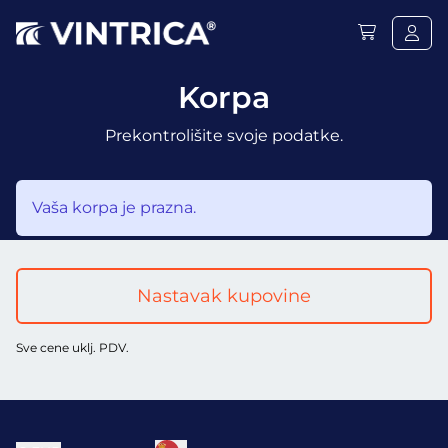
Korpa
Prekontrolišite svoje podatke.
Vaša korpa je prazna.
Nastavak kupovine
Sve cene uklj. PDV.