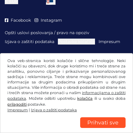
€
EUR
Facebook
Instagram
Opšti uslovi poslovanja / pravo na opoziv
Izjava o zaštiti podataka
Postavke kolačića
Impresum
Ova veb-stranica koristi kolačiće i slične tehnologije. Neki
kolačići su obavezni, dok druge koristimo mi i treće strane za
analitiku, ponovno ciljanje i prikazivanje personalizovanog
sadržaja i reklamiranja. Treće strane mogu kombinovati ove
informacije sa drugim podacima prikupljenim u drugim
situacijama. Više informacija o obradi podataka od strane nas
i trećih strana možete pronaći u našim
informacijama o zaštiti
podataka
. Možete odbiti upotrebu
kolačića
ili u svako doba
prilagoditi
postavke.
Impresum
|
Izjava o zaštiti podataka
Prihvati sve