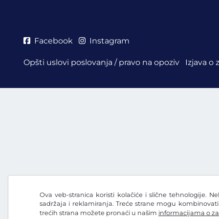
Facebook
Instagram
Opšti uslovi poslovanja / pravo na opoziv
Izjava o 
Ova veb-stranica koristi kolačiće i slične tehnologije. N
sadržaja i reklamiranja. Treće strane mogu kombinovat
trećih strana možete pronaći u našim
informacijama o za