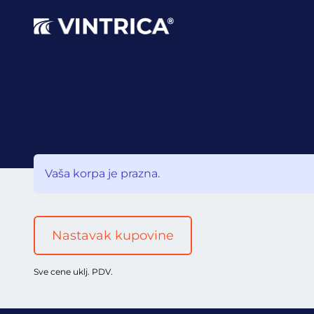
Vaša korpa je prazna.
Nastavak kupovine
Sve cene uklj. PDV.