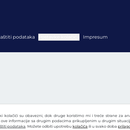
zaštiti podataka
Postavke kolačića
Impresum
eki kolačići su obavezni, dok druge koristimo mi i treće strane za a
i ove informacije sa drugim podacima prikupljenim u drugim situacij
štiti podataka
. Možete odbiti upotrebu
kolačića
ili u svako doba
prilago