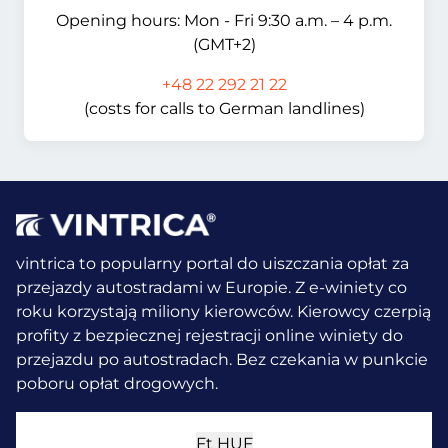
Opening hours: Mon - Fri 9:30 a.m. – 4 p.m.
(GMT+2)
+48 22 292 21 22
(costs for calls to German landlines)
vintrica to popularny portal do uiszczania opłat za
przejazdy autostradami w Europie. Z e-winiety co
roku korzystają miliony kierowców.
Kierowcy czerpią
profity z bezpiecznej rejestracji online winiety do
przejazdu po autostradach. Bez czekania w punkcie
poboru opłat drogowych.
Ft
HUF