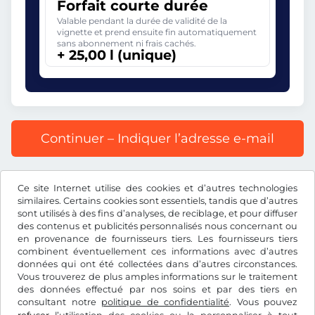
Forfait courte durée
Valable pendant la durée de validité de la
vignette et prend ensuite fin automatiquement
sans abonnement ni frais cachés.
+ 25,00 l (unique)
Continuer – Indiquer l’adresse e-mail
Prix affiché comprenant la redevance autoroutière, y
Ce site Internet utilise des cookies et d’autres technologies
compris les frais d’enregistrement et la TVA.
similaires. Certains cookies sont essentiels, tandis que d’autres
sont utilisés à des fins d’analyses, de reciblage, et pour diffuser
des contenus et publicités personnalisés nous concernant ou
en provenance de fournisseurs tiers. Les fournisseurs tiers
combinent éventuellement ces informations avec d’autres
données qui ont été collectées dans d’autres circonstances.
l
RON
Vous trouverez de plus amples informations sur le traitement
des données effectué par nos soins et par des tiers en
consultant notre
politique de confidentialité
. Vous pouvez
Facebook
Instagram