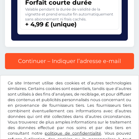
Forfait courte durée
Valable pendant la durée de validité de la
vignette et prend ensuite fin automatiquement
sans abonnement ni frais cachés.
+ 4,99 £ (unique)
Continuer – Indiquer l’adresse e-mail
Prix affiché comprenant la redevance autoroutière, y
Ce site Internet utilise des cookies et d’autres technologies
compris les frais d’enregistrement et la TVA.
similaires. Certains cookies sont essentiels, tandis que d’autres
sont utilisés à des fins d’analyses, de reciblage, et pour diffuser
des contenus et publicités personnalisés nous concernant ou
en provenance de fournisseurs tiers. Les fournisseurs tiers
combinent éventuellement ces informations avec d’autres
données qui ont été collectées dans d’autres circonstances.
£
GBP
Vous trouverez de plus amples informations sur le traitement
des données effectué par nos soins et par des tiers en
consultant notre
politique de confidentialité
. Vous pouvez
Facebook
Instagram