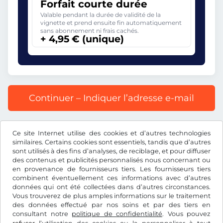
Forfait courte durée
Valable pendant la durée de validité de la
vignette et prend ensuite fin automatiquement
sans abonnement ni frais cachés.
+ 4,95 € (unique)
Continuer – Indiquer l’adresse e-mail
Prix affiché comprenant la redevance autoroutière, y
Ce site Internet utilise des cookies et d’autres technologies
compris les frais d’enregistrement et la TVA.
similaires. Certains cookies sont essentiels, tandis que d’autres
sont utilisés à des fins d’analyses, de reciblage, et pour diffuser
des contenus et publicités personnalisés nous concernant ou
en provenance de fournisseurs tiers. Les fournisseurs tiers
combinent éventuellement ces informations avec d’autres
données qui ont été collectées dans d’autres circonstances.
€
EUR
Vous trouverez de plus amples informations sur le traitement
des données effectué par nos soins et par des tiers en
consultant notre
politique de confidentialité
. Vous pouvez
Facebook
Instagram