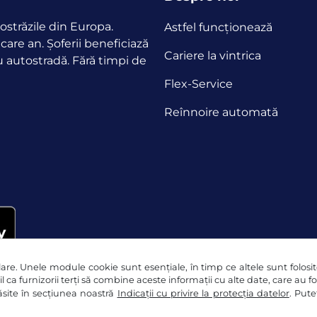
ostrăzile din Europa.
Astfel funcţionează
ecare an.
Șoferii beneficiază
Cariere la vintrica
u autostradă. Fără timpi de
Flex-Service
Reînnoire automată
re. Unele module cookie sunt esențiale, în timp ce altele sunt folosite 
l ca furnizorii terți să combine aceste informații cu alte date, care au f
 găsite în secțiunea noastră
Indicații cu privire la protecția datelor
. Pute