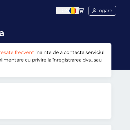
l
RON
Logare
ca
resate frecvent
înainte de a contacta serviciul
limentare cu privire la înregistrarea dvs., sau