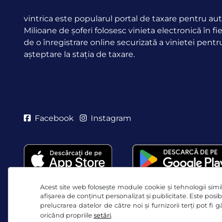
vintrica este popularul portal de taxare pentru aut
Milioane de șoferi folosesc vinieta electronică în fi
de o înregistrare online securizată a vinietei pentr
așteptare la stația de taxare.
Facebook
Instagram
Acest site web folosește module cookie și tehnologii simila
afișarea de conținut personalizat și publicitate. Este posibi
prelucrarea datelor de către noi și furnizorii terți pot fi
oricând propriile
setări
.