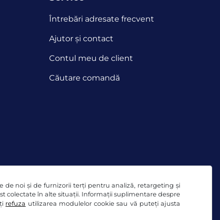
Întrebări adresate frecvent
Ajutor și contact
Contul meu de client
Căutare comandă
de noi și de furnizorii terți pentru analiză, retargeting și
ost colectate în alte situații. Informații suplimentare despre
ți
refuza
utilizarea modulelor cookie sau vă puteți ajusta