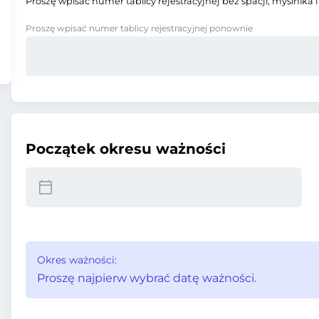
Proszę wpisać numer tablicy rejestracyjnej bez spacji, myślnika i
Proszę wpisać numer tablicy rejestracyjnej ponownie
Początek okresu ważności
Okres ważności:
Proszę najpierw wybrać datę ważności.