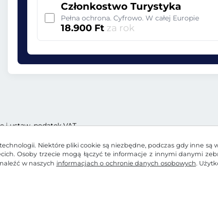
Członkostwo Turystyka
Pełna ochrona. Cyfrowo. W całej Europie
18.900 Ft
za rok
ę i ustaw. podatek VAT
echnologii. Niektóre pliki cookie są niezbędne, podczas gdy inne są 
zecich. Osoby trzecie mogą łączyć te informacje z innymi danymi ze
znaleźć w naszych
informacjach o ochronie danych osobowych
. Użyt
 prywatności
Ustawienia plików cookie
Impressum