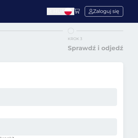
Ft
HUF
Zaloguj się
KROK 3
Sprawdź i odjedź