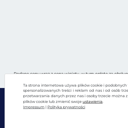
Podane ceny wraz z ceną winiety, w tym opłatę za obsług
Ta strona internetowa używa plików cookie i podobnych t
spersonalizowanych treści i reklam od nas i od osób tr
przetwarzania danych przez nas i osoby trzecie można 
plików cookie lub zmienić swoje
ustawienia
.
Impressum
|
Polityka prywatności
Facebook
Instagram
OWH / Prawo do odstąpienia od umowy
Polityka