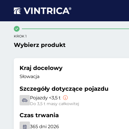
KROK 1
Wybierz produkt
Kraj docelowy
Słowacja
Szczegóły dotyczące pojazdu
Pojazdy <3,5 t
Do 3,5 t masy całkowitej
Czas trwania
365 dni 2026