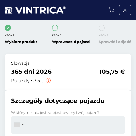
KROK 1
KROK 2
KROK 3
Wybierz produkt
Wprowadzić pojazd
Sprawdź i odjedź
Słowacja
365 dni 2026
105,75 €
Pojazdy <3,5 t
Szczegóły dotyczące pojazdu
W którym kraju jest zarejestrowany twój pojazd?