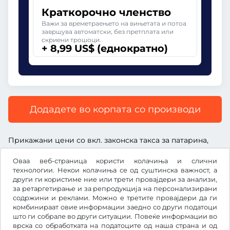
Краткорочно членство
Важи за времетраењето на вињетата и потоа
завршува автоматски, без претплата или
скриени трошоци.
+ 8,99 US$ (еднократно)
Додадете во корпата со производи
Прикажани цени со вкл. законска такса за патарина,
вкл. надоместок за услуга и вкл. законски ДДВ.
Оваа веб-страница користи колачиња и слични
технологии. Некои колачиња се од суштинска важност, а
други ги користиме ние или трети провајдери за анализи,
за ретаргетирање и за репродукција на персонализирани
содржини и реклами. Можно е третите провајдери да ги
US$
USD
комбинираат овие информации заедно со други податоци
што ги собрале во други ситуации. Повеќе информации во
врска со обработката на податоците од наша страна и од