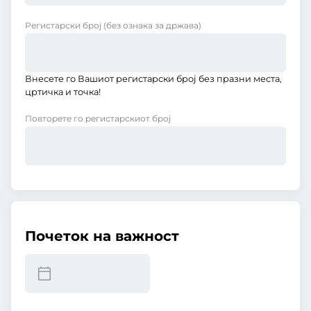
Регистарски број
(без ознака за држава)
Внесете го Вашиот регистарски број без празни места,
цртичка и точка!
Повторете го регистарскиот број
Почеток на важност