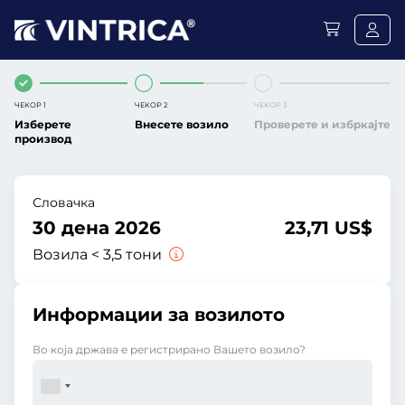
ЧЕКОР 1
ЧЕКОР 2
ЧЕКОР 3
Изберете
Внесете возило
Проверете и избркајте
производ
Словачка
30 дена 2026
23,71 US$
Возила < 3,5 тони
Информации за возилото
Во која држава е регистрирано Вашето возило?