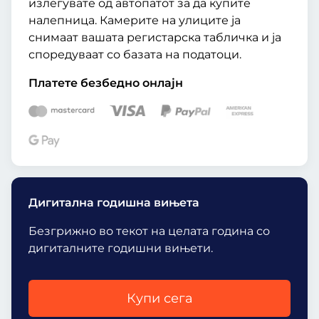
излегувате од автопатот за да купите
налепница. Камерите на улиците ја
снимаат вашата регистарска табличка и ја
споредуваат со базата на податоци.
Платете безбедно онлајн
Дигитална годишна вињета
Безгрижно во текот на целата година со
дигиталните годишни вињети.
Купи сега