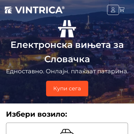
Eлектронска вињета за
Словачка
Едноставно. Oнлајн. плаќаат патарина.
Купи сега
Избери возило: