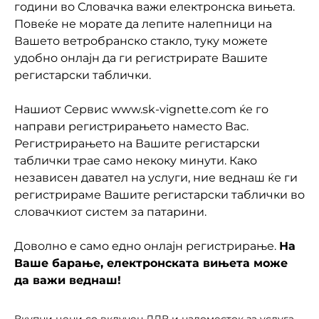
години во Словачка важи електронска вињета.
Повеќе не морате да лепите налепници на
Вашето ветробранско стакло, туку можете
удобно онлајн да ги регистрирате Вашите
регистарски таблички.
Нашиот Сервис www.sk-vignette.com ќе го
направи регистрирањето наместо Вас.
Регистрирањето на Вашите регистарски
таблички трае само некоку минути. Како
независен давател на услуги, ние веднаш ќе ги
регистрираме Вашите регистарски таблички во
словачкиот систем за патарини.
Доволно е само едно онлајн регистрирање.
На
Ваше барање, електронската вињета може
да важи веднаш!