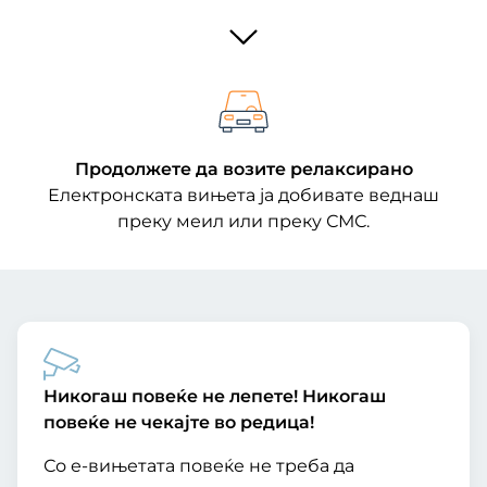
Продолжете да возите релаксирано
Електронската вињета ја добивате веднаш
преку меил или преку СМС.
Никогаш повеќе не лепете! Никогаш
повеќе не чекајте во редица!
Со е-вињетата повеќе не треба да