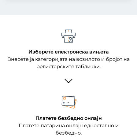
Изберете електронска вињета
Внесете ја категоријата на возилото и бројот на
регистарските таблички.
Платете безбедно онлајн
Платете патарина онлајн едноставно и
безбедно.