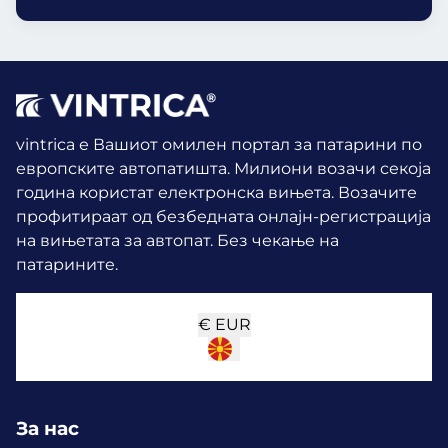
vintrica е Вашиот омилен портал за патарини по
европските автопатишта. Милиони возачи секоја
година користат електронска вињета.
Возачите
профитираат од безбедната онлајн-регистрација
на вињетата за автопат. Без чекање на
патарините.
€
EUR
За нас