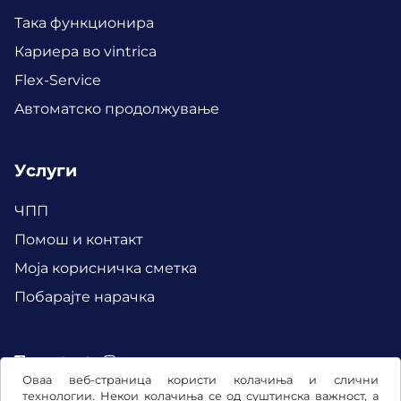
Така функционира
Кариера во vintrica
Flex-Service
Aвтоматско продолжување
Услуги
ЧПП
Помош и контакт
Mоја корисничка сметка
Побарајте нарачка
Facebook
Instagram
Оваа веб-страница користи колачиња и слични
технологии. Некои колачиња се од суштинска важност, а