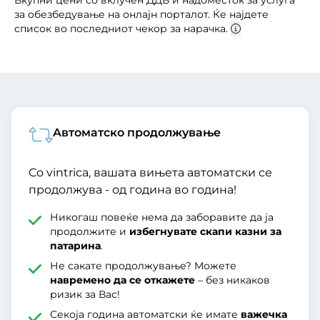
Вкупни цени со вклучен ДДВ и надоместок за услуга
за обезбедување на онлајн порталот. Ќе најдете
список во последниот чекор за нарачка.
Aвтоматско продолжување
Со vintrica, вашата вињета автоматски се
продолжува - од година во година!
Никогаш повеќе нема да заборавите да ја
продолжите и
избегнувате скапи казни за
патарина
.
Не сакате продолжување? Можете
навремено да се откажете
– без никаков
ризик за Вас!
Секоја година автоматски ќе имате
важечка