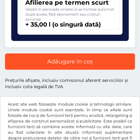
Afilierea pe termen scurt
Valabil în perioada vinietei și se încheie automat
după aceea, fără abonament sau costuri
ascunse.
+ 35,00 l (o singură dată)
Adăugare în coș
Preţurile afişate, inclusiv comisionul aferent serviciilor și
inclusiv cota legală de TVA
Acest site web folosește module cookie și tehnologii similare.
Unele module cookie sunt esențiale, în timp ce altele sunt
folosite de noi și de furnizorii terți pentru analiză, retargeting și
l
RON
afișarea de conținut personalizat și publicitate. Este posibil ca
furnizorii terți să combine aceste informații cu alte date, care
au fost colectate în alte situații. Informații suplimentare
despre prelucrarea datelor de către noi și furnizorii terți pot fi
Facebook
Instagram