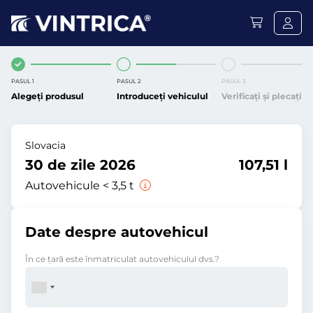
PASUL 1
PASUL 2
PASUL 3
Alegeți produsul
Introduceți vehiculul
Verificați și plecați
Slovacia
30 de zile 2026
107,51 l
Autovehicule < 3,5 t
Date despre autovehicul
În ce ţară este înmatriculat autovehiculul dvs.?