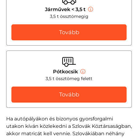
Járművek < 3,5 t
3,5 t össztömegig
Tovább
Pótkocsik
3,5 t össztömeg felett
Tovább
Ha autópályákon és bizonyos gyorsforgalmi
utakon kíván közlekedni a Szlovák Köztársaságban,
akkor matricát kell vennie. Szlovákiában néhány