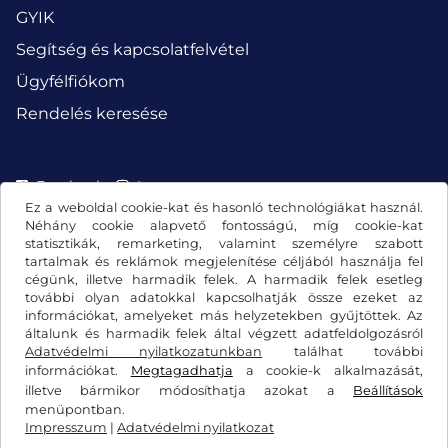
GYIK
Segítség és kapcsolatfelvétel
Ügyfélfiókom
Rendelés keresése
Facebook
Instagram
Ez a weboldal cookie-kat és hasonló technológiákat használ.
Néhány cookie alapvető fontosságú, míg cookie-kat
statisztikák, remarketing, valamint személyre szabott
tartalmak és reklámok megjelenítése céljából használja fel
cégünk, illetve harmadik felek. A harmadik felek esetleg
további olyan adatokkal kapcsolhatják össze ezeket az
információkat, amelyeket más helyzetekben gyűjtöttek. Az
általunk és harmadik felek által végzett adatfeldolgozásról
Adatvédelmi nyilatkozatunkban
találhat további
információkat.
Megtagadhatja
a cookie-k alkalmazását,
illetve bármikor módosíthatja azokat a
Beállítások
Általános szerződési feltételek/elállási jog
menüpontban.
Impresszum
|
Adatvédelmi nyilatkozat
Adatvédelmi nyilatkozat
Cookie-beállítások