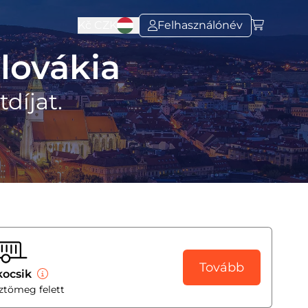
Kč
CZK
Felhasználónév
lovákia
díjat.
Tovább
kocsik
sztömeg felett