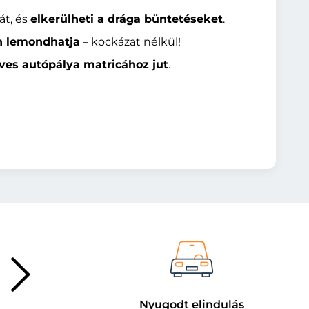
át, és
elkerülheti a drága büntetéseket
.
n lemondhatja
– kockázat nélkül!
ves autópálya matricához jut
.
Nyugodt elindulás