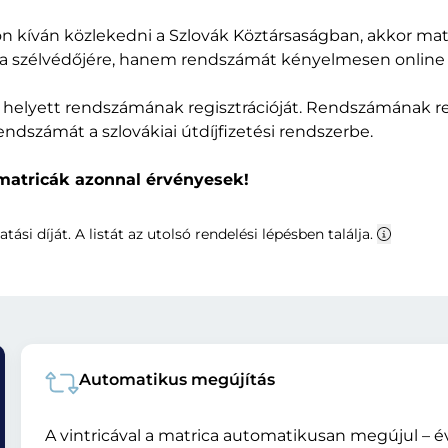
 kíván közlekedni a Szlovák Köztársaságban, akkor matr
 a szélvédőjére, hanem rendszámát kényelmesen online r
 helyett rendszámának regisztrációját. Rendszámának re
endszámát a szlovákiai útdíjfizetési rendszerbe.
-matricák azonnal érvényesek!
atási díját. A listát az utolsó rendelési lépésben találja.
Automatikus megújítás
A vintricával a matrica automatikusan megújul – év