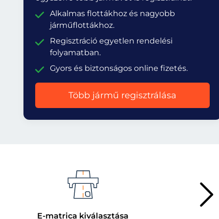
Alkalmas flottákhoz és nagyobb
járműflottákhoz.
Regisztráció egyetlen rendelési
folyamatban.
Gyors és biztonságos online fizetés.
Több jármű regisztrálása
E-matrica kiválasztása