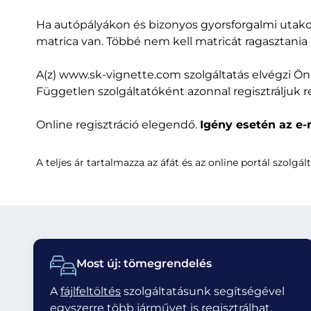
Ha autópályákon és bizonyos gyorsforgalmi utakon
matrica van. Többé nem kell matricát ragasztania
A(z) www.sk-vignette.com szolgáltatás elvégzi Ön
Független szolgáltatóként azonnal regisztráljuk r
Online regisztráció elegendő.
Igény esetén az e
A teljes ár tartalmazza az áfát és az online portál szolgált
Most új: tömegrendelés
A
fájlfeltöltés
szolgáltatásunk segítségével
egyszerre több járművet is regisztrálhat.