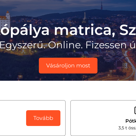
ópálya matrica, Sz
Egyszerű. Online. Fizessen út
Vásároljon most
Tovább
Pót
3,5 t ös