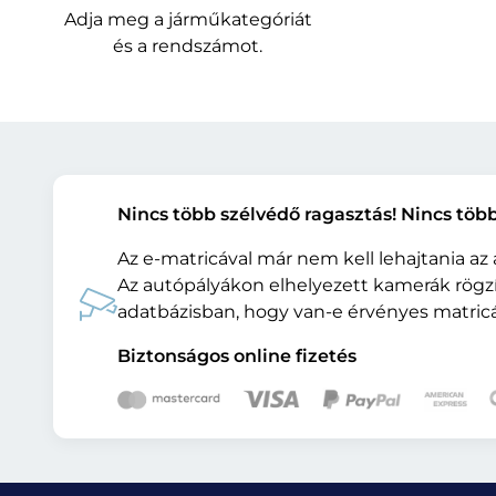
Adja meg a járműkategóriát
és a rendszámot.
Nincs több szélvédő ragasztás! Nincs több
Az e-matricával már nem kell lehajtania az
Az autópályákon elhelyezett kamerák rögzít
adatbázisban, hogy van-e érvényes matricá
Biztonságos online fizetés