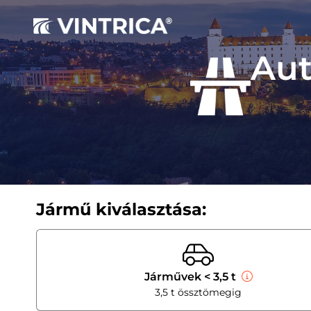
Aut
Jármű kiválasztása:
Járművek < 3,5 t
3,5 t össztömegig