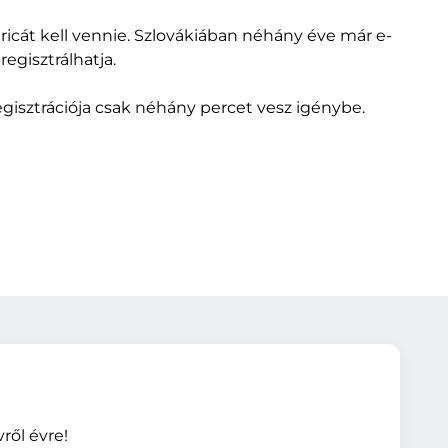
icát kell vennie. Szlovákiában néhány éve már e-
egisztrálhatja.
gisztrációja csak néhány percet vesz igénybe.
ről évre!