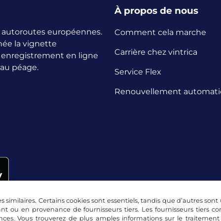
À propos de nous
es autoroutes européennes.
Comment cela marche
née la vignette
Carrière chez vintrica
n enregistrement en ligne
 au péage.
Service Flex
Renouvellement automat
s similaires. Certains cookies sont essentiels, tandis que d’autres sont u
nt ou en provenance de fournisseurs tiers. Les fournisseurs tiers 
nces. Vous trouverez de plus amples informations sur le traitement