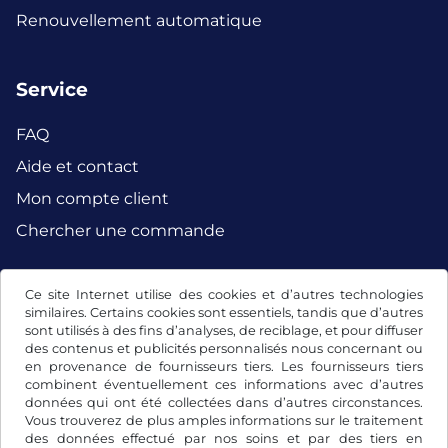
Renouvellement automatique
Service
FAQ
Aide et contact
Mon compte client
Chercher une commande
Ce site Internet utilise des cookies et d’autres technologies
Facebook
Instagram
similaires. Certains cookies sont essentiels, tandis que d’autres
sont utilisés à des fins d’analyses, de reciblage, et pour diffuser
des contenus et publicités personnalisés nous concernant ou
en provenance de fournisseurs tiers. Les fournisseurs tiers
combinent éventuellement ces informations avec d’autres
données qui ont été collectées dans d’autres circonstances.
Vous trouverez de plus amples informations sur le traitement
des données effectué par nos soins et par des tiers en