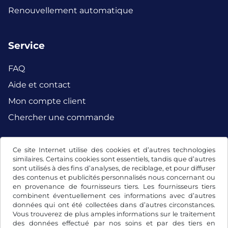
Renouvellement automatique
Service
FAQ
Aide et contact
Mon compte client
Chercher une commande
Ce site Internet utilise des cookies et d’autres technologies
Facebook
Instagram
similaires. Certains cookies sont essentiels, tandis que d’autres
sont utilisés à des fins d’analyses, de reciblage, et pour diffuser
des contenus et publicités personnalisés nous concernant ou
en provenance de fournisseurs tiers. Les fournisseurs tiers
combinent éventuellement ces informations avec d’autres
données qui ont été collectées dans d’autres circonstances.
Vous trouverez de plus amples informations sur le traitement
des données effectué par nos soins et par des tiers en