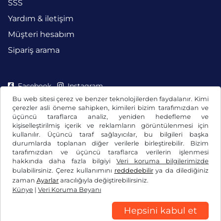
SSS
Yardım & iletişim
Müşteri hesabım
Sipariş arama
Facebook
Instagram
Bu web sitesi çerez ve benzer teknolojilerden faydalanır. Kimi
çerezler asli öneme sahipken, kimileri bizim tarafımızdan ve
üçüncü taraflarca analiz, yeniden hedefleme ve
kişiselleştirilmiş içerik ve reklamların görüntülenmesi için
kullanılır. Üçüncü taraf sağlayıcılar, bu bilgileri başka
durumlarda toplanan diğer verilerle birleştirebilir. Bizim
tarafımızdan ve üçüncü taraflarca verilerin işlenmesi
hakkında daha fazla bilgiyi
Veri koruma bilgilerimizde
bulabilirsiniz. Çerez kullanımını
reddedebilir
ya da dilediğiniz
zaman
Ayarlar
aracılığıyla değiştirebilirsiniz.
Künye
|
Veri Koruma Beyanı
Genel Ticaret Koşulları / Fesih Hakkı
Veri Koruma Beyanı
Çerez ayarları
Künye
Hepsini kabul et