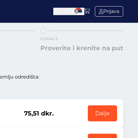
dkr.
DKK
Prijava
KORAK 3
Proverite i krenite na put
emlju odredišta:
75,51 dkr.
Dalje