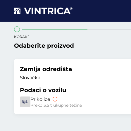
KORAK 1
Odaberite proizvod
Zemlja odredišta
Slovačka
Podaci o vozilu
Prikolice
Preko 3,5 t ukupne težine