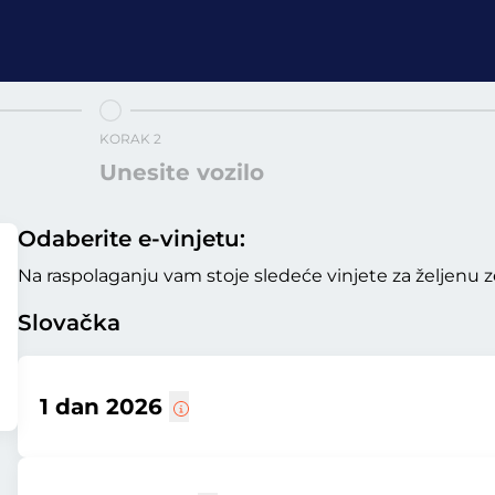
KORAK 2
Unesite vozilo
Odaberite e-vinjetu:
Na raspolaganju vam stoje sledeće vinjete za željenu z
Slovačka
1 dan 2026