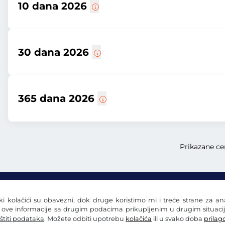
10 dana 2026
30 dana 2026
365 dana 2026
Prikazane cen
eki kolačići su obavezni, dok druge koristimo mi i treće strane za a
i ove informacije sa drugim podacima prikupljenim u drugim situacij
štiti podataka
. Možete odbiti upotrebu
kolačića
ili u svako doba
prilago