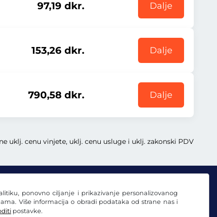
97,19 dkr.
Dalje
153,26 dkr.
Dalje
790,58 dkr.
Dalje
e uklj. cenu vinjete, uklj. cenu usluge i uklj. zakonski PDV
nalitiku, ponovno ciljanje i prikazivanje personalizovanog
ama. Više informacija o obradi podataka od strane nas i
diti
postavke.