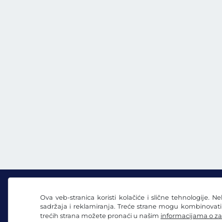
Ova veb-stranica koristi kolačiće i slične tehnologije. N
sadržaja i reklamiranja. Treće strane mogu kombinovat
Facebook
Instagram
trećih strana možete pronaći u našim
informacijama o za