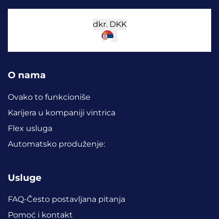
dkr.
DKK
O nama
Ovako to funkcioniše
Karijera u kompaniji vintrica
Flex usluga
Automatsko produženje:
Usluge
FAQ-Često postavljana pitanja
Pomoć i kontakt