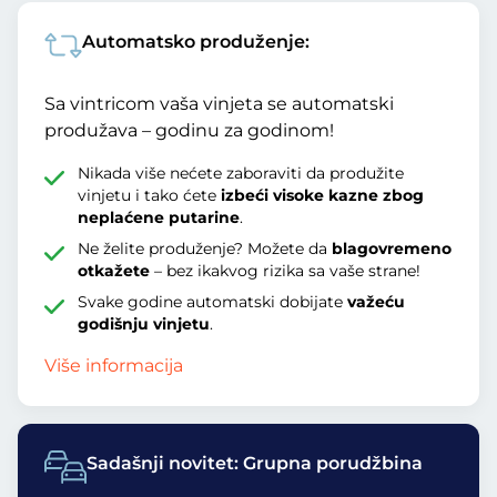
Automatsko produženje:
Sa vintricom vaša vinjeta se automatski
produžava – godinu za godinom!
Nikada više nećete zaboraviti da produžite
vinjetu i tako ćete
izbeći visoke kazne zbog
neplaćene putarine
.
Ne želite produženje? Možete da
blagovremeno
otkažete
– bez ikakvog rizika sa vaše strane!
Svake godine automatski dobijate
važeću
godišnju vinjetu
.
Više informacija
Sadašnji novitet: Grupna porudžbina