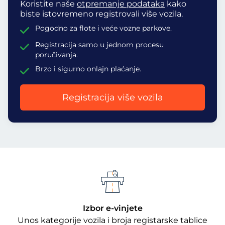
Koristite naše
otpremanje podataka
kako
biste istovremeno registrovali više vozila.
Pogodno za flote i veće vozne parkove.
Registracija samo u jednom procesu
poručivanja.
Brzo i sigurno onlajn plaćanje.
Registracija više vozila
Izbor e-vinjete
Unos kategorije vozila i broja registarske tablice