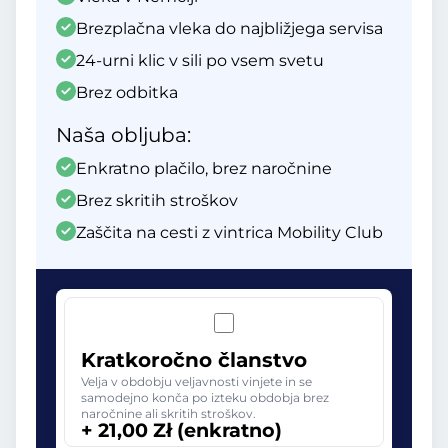
Brezplačna vleka do najbližjega servisa
24-urni klic v sili po vsem svetu
Brez odbitka
Naša obljuba:
Enkratno plačilo, brez naročnine
Brez skritih stroškov
Zaščita na cesti z vintrica Mobility Club
Kratkoročno članstvo
Velja v obdobju veljavnosti vinjete in se
samodejno konča po izteku obdobja brez
naročnine ali skritih stroškov.
+ 21,00 Zł (enkratno)