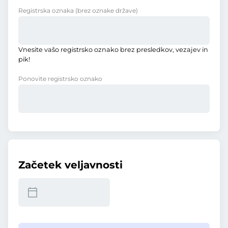
Registrska oznaka
(brez oznake države)
Vnesite vašo registrsko oznako brez presledkov, vezajev in
pik!
Ponovite registrsko oznako
Začetek veljavnosti