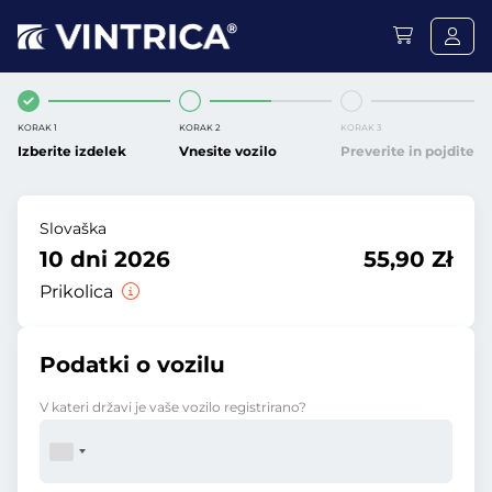
KORAK 1
KORAK 2
KORAK 3
Izberite izdelek
Vnesite vozilo
Preverite in pojdite
Slovaška
10 dni 2026
55,90 Zł
Prikolica
Podatki o vozilu
V kateri državi je vaše vozilo registrirano?