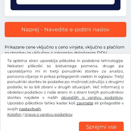
Naprej - Navedite e-poštni naslov
Prikazane cene vključno s ceno vinjete, vključno s plačilom
za storitev in vključno z zakonsko določenim DDV.
Ta spletna stran uporablja piškotke in podobne tehnologije.
Nekateri piškotki so bistvenega pomena, druge pa
uporabljamo mi in tretji ponudniki storitev za analizo,
ponovno ciljanje in prikaz prilagojenih vsebin in oglasov. Tretji
ponudniki storitev te podatke po možnosti združijo z drugimi
Zł
PLN
podatki, ki so bili zbrani v drugih situacijah. Več informacij o
obdelavi podatkov z naše strani in s strani tretjih ponudnikov
storitev najdete v naših
obvestilih o varstvu podatkov
.
Facebook
Instagram
Uporabo piškotkov lahko kadar koli
zavrnete
ali prilagodite v
svojih
nastavitvah
.
Splošni pogoji poslovanja/preklicna pravica
Kolofon
|
Izjava o varstvu podatkov
Izjava o varstvu podatkov
Nastavitve piškotkov
Kolofon
Sprejmi vse