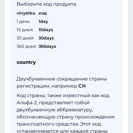
Выберите код продукта.
vinyetka
код
1 день
1day
10 дней
10days
30 дней
30days
365 дней
365days
country
Двухбуквенное сокращение страны
регистрации, например
CH
Код страны, также известный как код
Альфа-2, представляет собой
двухбуквенную аббревиатуру,
обозначающую страну происхождения
транспортного средства. Этот код
устанавливается для каждой страны