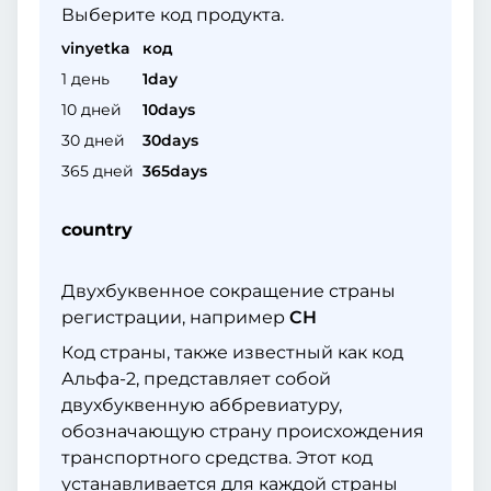
Выберите код продукта.
vinyetka
код
1 день
1day
10 дней
10days
30 дней
30days
365 дней
365days
country
Двухбуквенное сокращение страны
регистрации, например
CH
Код страны, также известный как код
Альфа-2, представляет собой
двухбуквенную аббревиатуру,
обозначающую страну происхождения
транспортного средства. Этот код
устанавливается для каждой страны