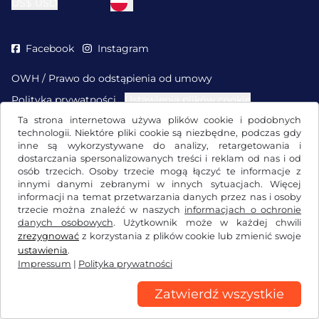
US$
USD
Facebook
Instagram
OWH / Prawo do odstąpienia od umowy
Polityka prywatności
Ustawienia plików cookie
Impressum
Ta strona internetowa używa plików cookie i podobnych
technologii. Niektóre pliki cookie są niezbędne, podczas gdy
inne są wykorzystywane do analizy, retargetowania i
dostarczania spersonalizowanych treści i reklam od nas i od
osób trzecich. Osoby trzecie mogą łączyć te informacje z
innymi danymi zebranymi w innych sytuacjach. Więcej
informacji na temat przetwarzania danych przez nas i osoby
trzecie można znaleźć w naszych
informacjach o ochronie
danych osobowych
. Użytkownik może w każdej chwili
zrezygnować
z korzystania z plików cookie lub zmienić swoje
ustawienia
.
Impressum
|
Polityka prywatności
Zatwierdź wszystkie