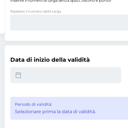
Inserire il numero di targa senza spazi, trattino e punto!
Ripetere il numero della targa
Data di inizio della validità
Periodo di validità:
Selezionare prima la data di validità.