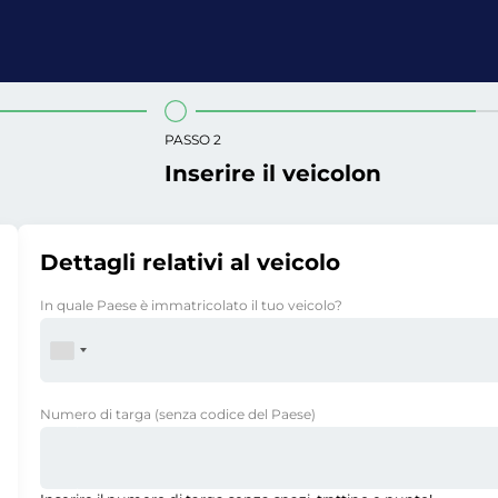
PASSO 2
Inserire il veicolon
Dettagli relativi al veicolo
In quale Paese è immatricolato il tuo veicolo?
Numero di targa
(senza codice del Paese)