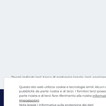
Prezzi indicati incl. tassa di pedaggio legale, incl. corrisp
Questo sito web utilizza cookie e tecnologie simili. Alcuni c
pubblicità da parte nostra e di terzi. I fornitori terzi po
parte nostra e di terzi fare riferimento alla nostra
Informati
Impostazioni
.
Nota legale
|
Informativa sulla protezione dei dati