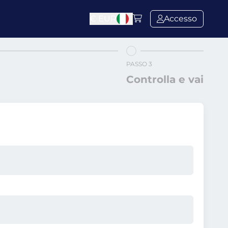
€
EUR
Accesso
PASSO 3
Controlla e vai