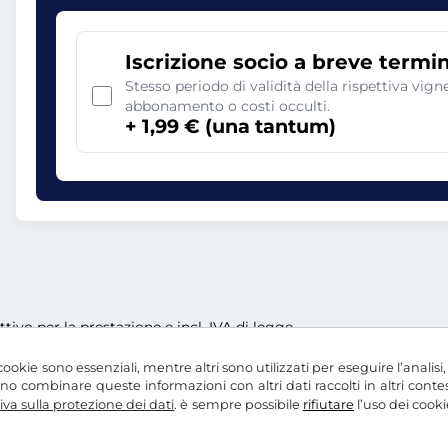
Iscrizione socio a breve termi
Stesso periodo di validità della rispettiva vig
abbonamento o costi occulti.
+ 1,99 € (una tantum)
ettivo per la prestazione e incl. IVA di legge
ookie sono essenziali, mentre altri sono utilizzati per eseguire l’analisi
ssono combinare queste informazioni con altri dati raccolti in altri con
va sulla protezione dei dati
. è sempre possibile
rifiutare
l’uso dei cooki