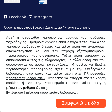
US$
USD
Facebook
Instagram
Όροι & προϋποθέσεις / Δικαίωμα Υπαναχώρησης
Δήλωση προστασίας δεδομένων
Ρυθμίσεις cookies
Αυτή η ιστοσελίδα χρησιμοποιεί cookies και παρόμοιες
Εντύπωμα
τεχνολογίες. Ορισμένα cookies είναι απαραίτητα, ενώ άλλα
χρησιμοποιούνται από εμάς και τρίτα μέρη για αναλύσεις,
επαναστόχευση και για την παροχή εξατομικευμένου
περιεχομένου και διαφήμισης. Τρίτα μέρη μπορούν να
συνδυάσουν αυτές τις πληροφορίες με άλλα δεδομένα που
συλλέγονται σε άλλες καταστάσεις. Μπορείτε να βρείτε
περισσότερες πληροφορίες σχετικά με την επεξεργασία
δεδομένων από εμάς και τρίτα μέρη στις
Πληροφορίες
προστασίας δεδομένων
. Μπορείτε να απορρίψετε τη χρήση
cookies
ή να την προσαρμόστε ανά πάσα στιγμή
μέσω των ρυθμίσεών
σας.
Εντύπωμα
|
Δήλωση προστασίας δεδομένων
Συμφωνώ με όλα