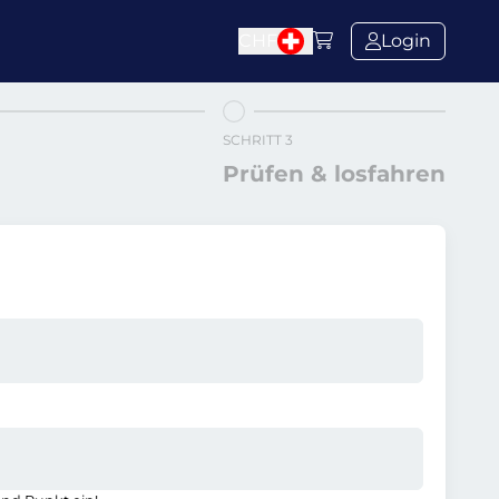
CHF
Login
SCHRITT 3
Prüfen & losfahren