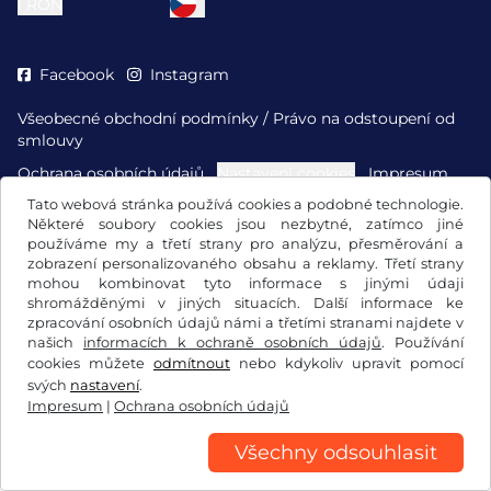
l
RON
Facebook
Instagram
Všeobecné obchodní podmínky / Právo na odstoupení od
smlouvy
Ochrana osobních údajů
Nastavení cookies
Impresum
Tato webová stránka používá cookies a podobné technologie.
Některé soubory cookies jsou nezbytné, zatímco jiné
používáme my a třetí strany pro analýzu, přesměrování a
zobrazení personalizovaného obsahu a reklamy. Třetí strany
mohou kombinovat tyto informace s jinými údaji
shromážděnými v jiných situacích. Další informace ke
zpracování osobních údajů námi a třetími stranami najdete v
našich
informacích k ochraně osobních údajů
. Používání
cookies můžete
odmítnout
nebo kdykoliv upravit pomocí
svých
nastavení
.
Impresum
|
Ochrana osobních údajů
Všechny odsouhlasit