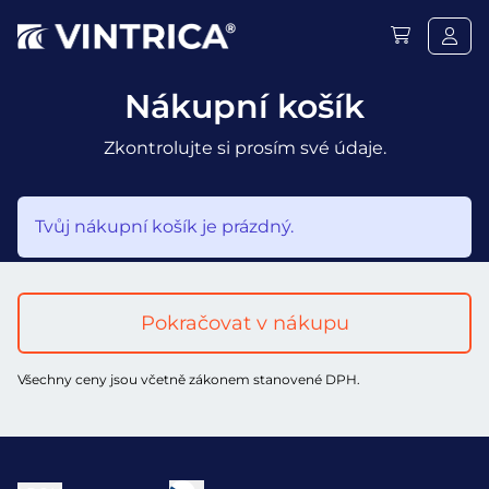
Nákupní košík
Zkontrolujte si prosím své údaje.
Tvůj nákupní košík je prázdný.
Pokračovat v nákupu
Všechny ceny jsou včetně zákonem stanovené DPH.