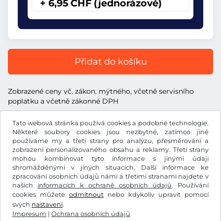
+ 6,95 CHF (jednorázově)
Přidat do košíku
Zobrazené ceny vč. zákon. mýtného, včetně servisního
poplatku a včetně zákonné DPH
Tato webová stránka používá cookies a podobné technologie.
Některé soubory cookies jsou nezbytné, zatímco jiné
používáme my a třetí strany pro analýzu, přesměrování a
zobrazení personalizovaného obsahu a reklamy. Třetí strany
CHF
mohou kombinovat tyto informace s jinými údaji
shromážděnými v jiných situacích. Další informace ke
zpracování osobních údajů námi a třetími stranami najdete v
Facebook
Instagram
našich
informacích k ochraně osobních údajů
. Používání
cookies můžete
odmítnout
nebo kdykoliv upravit pomocí
Všeobecné obchodní podmínky / Právo na odstoupení od
svých
nastavení
.
smlouvy
Impresum
|
Ochrana osobních údajů