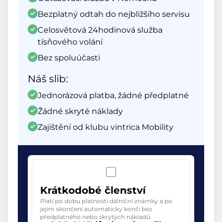
Bezplatný odtah do nejbližšího servisu
Celosvětová 24hodinová služba
tísňového volání
Bez spoluúčasti
Náš slib:
Jednorázová platba, žádné předplatné
Žádné skryté náklady
Zajištění od klubu vintrica Mobility
Krátkodobé členství
Platí po dobu platnosti dálniční známky a po
jejím skončení automaticky končí bez
předplatného nebo skrytých nákladů.