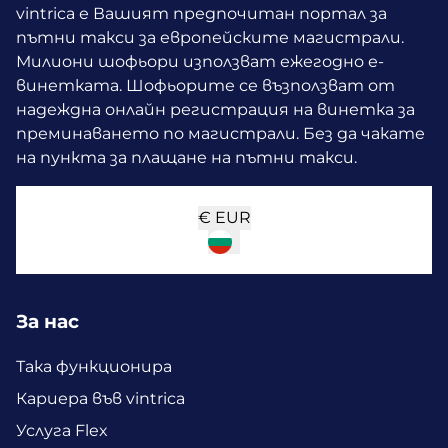
vintrica е Вашият предпочитан портал за
пътни такси за европейските магистрали.
Милиони шофьори използват ежегодно е-
винетката.
Шофьорите се възползват от
надеждна онлайн регистрация на винетка за
преминаването по магистрали. Без да чакате
на пункта за плащане на пътни такси.
€
EUR
За нас
Така функционира
Кариера във vintrica
Услуга Flex