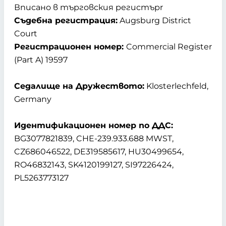
Вписано в търговския регистърr
Съдебна регистрация:
Augsburg District
Court
Регистрационен номер:
Commercial Register
(Part A) 19597
Седалище на Дружеството:
Klosterlechfeld,
Germany
Идентификационен номер по ДДС:
BG3077821839, CHE-239.933.688 MWST,
CZ686046522, DE319585617, HU30499654,
RO46832143, SK4120199127, SI97226424,
PL5263773127