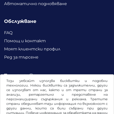
Автоматично подновяване
Обслужване
FAQ
Помощ и контакт
Моят клиентски профил
Ред за търсене
Facebook
Instagram
Този уебсайт използва бисквитки и подобни
технологии. Някои бисквитки са задължителни, други
се използват от нас, както и от трети страни за
анализи, ретаргетинг и представяне на
персонализирани съдържания и реклама. Третите
страни обединяват тази информация по възможност с
други данни, които са били събрани при други
ситуации. Повече информация за обработката на данни