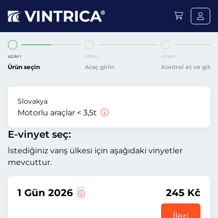
ADIM 1
ADIM 2
ADIM 3
Ürün seçin
Araç girin
Kontrol et ve git
Slovakya
Motorlu araçlar < 3,5t
E-vinyet seç:
İstediğiniz varış ülkesi için aşağıdaki vinyetler
mevcuttur.
1 Gün 2026
245 Kč
İleri