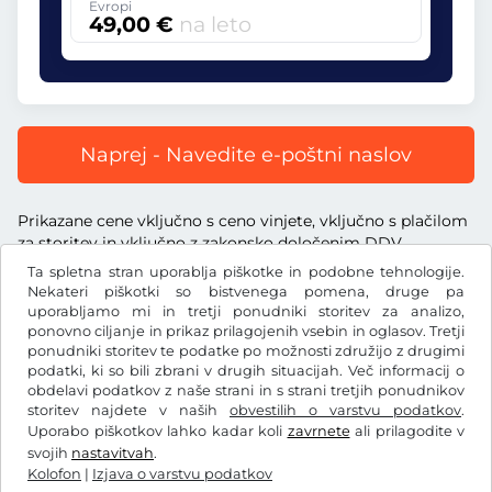
Evropi
49,00 €
na leto
Naprej - Navedite e-poštni naslov
Prikazane cene vključno s ceno vinjete, vključno s plačilom
za storitev in vključno z zakonsko določenim DDV.
Ta spletna stran uporablja piškotke in podobne tehnologije.
Nekateri piškotki so bistvenega pomena, druge pa
uporabljamo mi in tretji ponudniki storitev za analizo,
ponovno ciljanje in prikaz prilagojenih vsebin in oglasov. Tretji
ponudniki storitev te podatke po možnosti združijo z drugimi
€
EUR
podatki, ki so bili zbrani v drugih situacijah. Več informacij o
obdelavi podatkov z naše strani in s strani tretjih ponudnikov
storitev najdete v naših
obvestilih o varstvu podatkov
.
Facebook
Instagram
Uporabo piškotkov lahko kadar koli
zavrnete
ali prilagodite v
svojih
nastavitvah
.
Splošni pogoji poslovanja/preklicna pravica
Kolofon
|
Izjava o varstvu podatkov