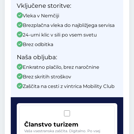
Vključene storitve:
Vleka v Nemčiji
Brezplačna vleka do najbližjega servisa
24-urni klic v sili po vsem svetu
Brez odbitka
Naša obljuba:
Enkratno plačilo, brez naročnine
Brez skritih stroškov
Zaščita na cesti z vintrica Mobility Club
Članstvo turizem
Vaša vsestranska zaščita. Digitalno. Po vsej