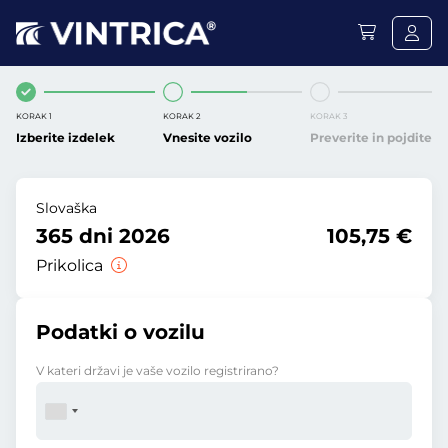
KORAK 1
KORAK 2
KORAK 3
Izberite izdelek
Vnesite vozilo
Preverite in pojdite
Slovaška
365 dni 2026
105,75 €
Prikolica
Podatki o vozilu
V kateri državi je vaše vozilo registrirano?