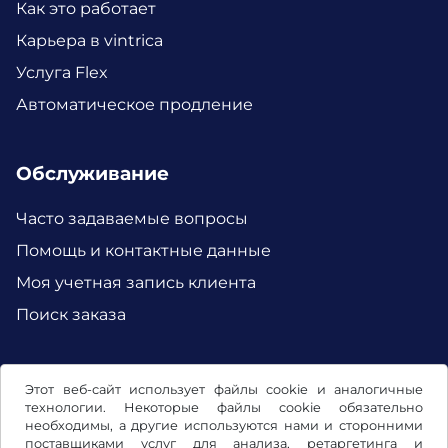
Как это работает
Карьера в vintrica
Услуга Flex
Автоматическое продление
Обслуживание
Часто задаваемые вопросы
Помощь и контактные данные
Моя учетная запись клиента
Поиск заказа
Facebook
Instagram
Этот веб-сайт использует файлы cookie и аналогичные
технологии. Некоторые файлы cookie обязательно
необходимы, а другие используются нами и сторонними
поставщиками услуг для анализа, ретаргетинга и