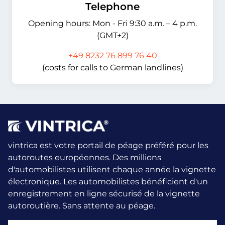
Telephone
Opening hours: Mon - Fri 9:30 a.m. – 4 p.m.
(GMT+2)
+49 8232 76 899 76 40
(costs for calls to German landlines)
vintrica est votre portail de péage préféré pour les
autoroutes européennes. Des millions
d'automobilistes utilisent chaque année la vignette
électronique.
Les automobilistes bénéficient d'un
enregistrement en ligne sécurisé de la vignette
autoroutière. Sans attente au péage.